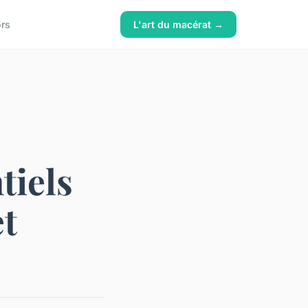
ors
L'art du macérat →
tiels
et