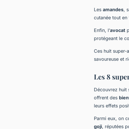
Les
amandes
, 
cutanée tout en 
Enfin, l’
avocat
p
protégeant le cœ
Ces huit super-
savoureuse et ri
Les 8 supe
Découvrez huit 
offrent des
bien
leurs effets pos
Parmi eux, on 
goji
, réputées p