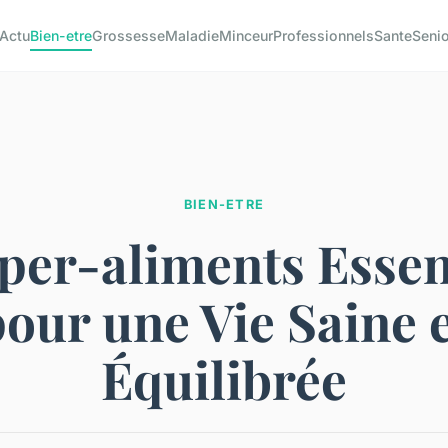
Actu
Bien-etre
Grossesse
Maladie
Minceur
Professionnels
Sante
Seni
BIEN-ETRE
per-aliments Essen
our une Vie Saine 
Équilibrée