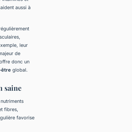
aident aussi à
 régulièrement
culaires,
 exemple, leur
 majeur de
offre donc un
-être
global.
n saine
 nutriments
t fibres,
gulière favorise