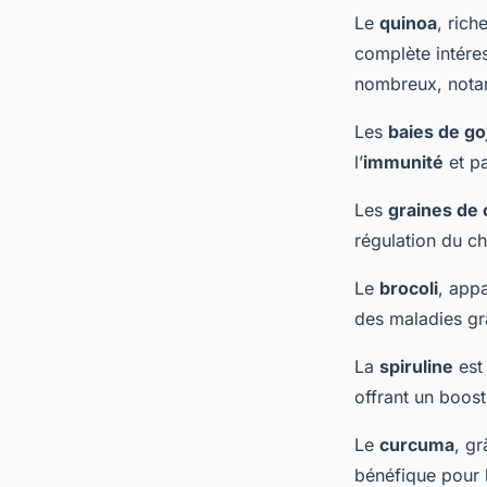
Le
quinoa
, rich
complète intéres
nombreux, notam
Les
baies de goj
l’
immunité
et pa
Les
graines de 
régulation du ch
Le
brocoli
, appa
des maladies gr
La
spiruline
est
offrant un boost
Le
curcuma
, g
bénéfique pour l