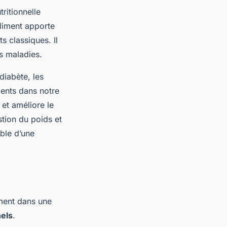
tritionnelle
aliment apporte
s classiques. Il
s maladies.
diabète, les
ments dans notre
 et améliore le
stion du poids et
able d’une
ement dans une
nels
.