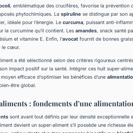
ocoli
, emblématique des crucifères, favorise la prévention 
mposés phytochimiques. La
spiruline
se distingue par son a
fer, idéale pour l’énergie. Le
curcuma
, puissant anti-inflamm
r la curcumine qu’il contient. Les
amandes
, snack santé pa
ium et vitamine E. Enfin, l’
avocat
fournit de bonnes grais
 le cœur.
ment a été sélectionné selon des critères rigoureux centrés
t son impact positif sur la santé. Intégrer ces huit super-alim
n moyen efficace d’optimiser les bénéfices d’une
alimentati
bien-être global.
aliments : fondements d’une alimentatio
ents
sont avant tout définis par leur densité exceptionnelle 
liment devient un super-aliment s’il possède une richesse é