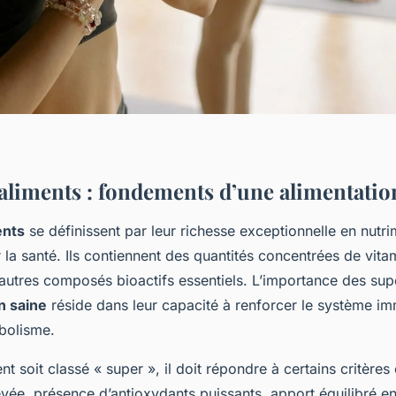
aliments : fondements d’une alimentatio
ents
se définissent par leur richesse exceptionnelle en nutr
la santé. Ils contiennent des quantités concentrées de vita
 autres composés bioactifs essentiels. L’importance des sup
n saine
réside dans leur capacité à renforcer le système imm
abolisme.
t soit classé « super », il doit répondre à certains critères 
levée, présence d’antioxydants puissants, apport équilibré en