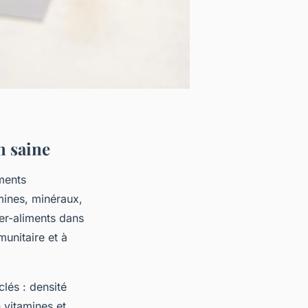
n saine
iments
mines, minéraux,
er-aliments dans
unitaire et à
clés : densité
 vitamines et