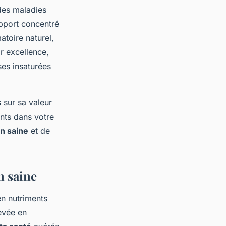
des maladies
pport concentré
atoire naturel,
r excellence,
ses insaturées
 sur sa valeur
ents dans votre
on saine
et de
n saine
en nutriments
levée en