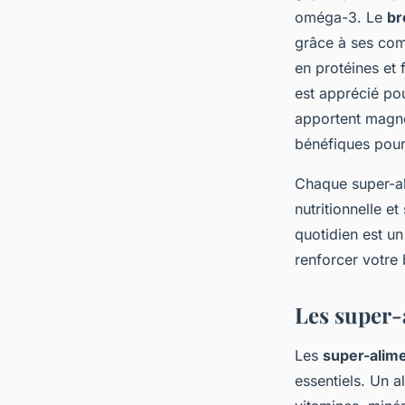
oméga-3. Le
br
grâce à ses co
en protéines et 
est apprécié pou
apportent magnés
bénéfiques pour
Chaque super-ali
nutritionnelle e
quotidien est u
renforcer votre 
Les super-
Les
super-alim
essentiels. Un a