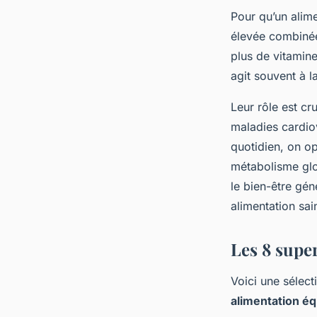
Pour qu’un alimen
élevée combinée 
plus de vitamine
agit souvent à l
Leur rôle est c
maladies cardiov
quotidien, on op
métabolisme glob
le bien-être gén
alimentation sai
Les 8 supe
Voici une sélec
alimentation éq