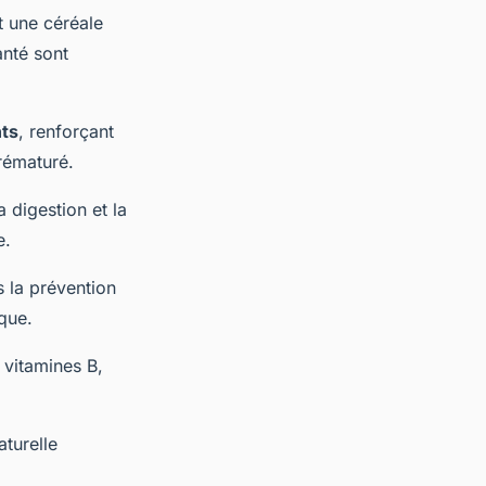
t une céréale
anté sont
ts
, renforçant
prématuré.
a digestion et la
e.
s la prévention
que.
t vitamines B,
turelle